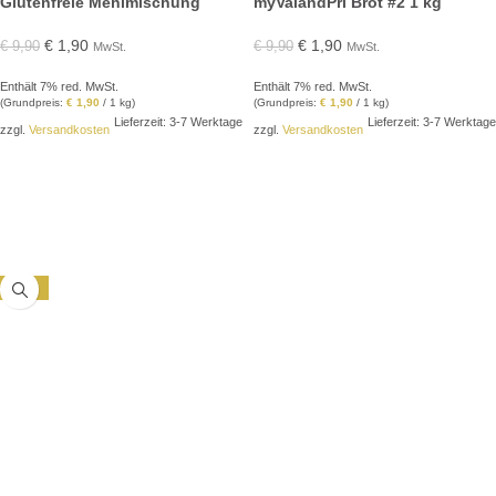
Glutenfreie Mehlmischung
myValandPri Brot #2 1 kg
€
1,90
€
1,90
€
9,90
€
9,90
MwSt.
MwSt.
Enthält 7% red. MwSt.
Enthält 7% red. MwSt.
(Grundpreis:
€
1,90
/ 1 kg)
(Grundpreis:
€
1,90
/ 1 kg)
Lieferzeit: 3-7 Werktage
Lieferzeit: 3-7 Werktage
zzgl.
Versandkosten
zzgl.
Versandkosten
IN DEN WARENKORB
IN DEN WARENKORB
-50%
AUSVERKAUFT