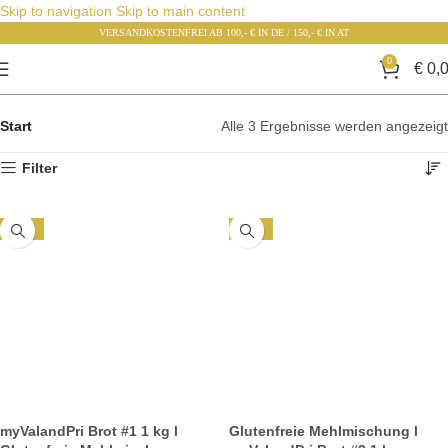
Skip to navigation
Skip to main content
VERSANDKOSTENFREI AB 100,- € IN DE / 150,- € IN AT
0
€
0,
Start
Alle 3 Ergebnisse werden angezeigt
Filter
-81%
-81%
myValandPri Brot #1 1 kg l
Glutenfreie Mehlmischung l