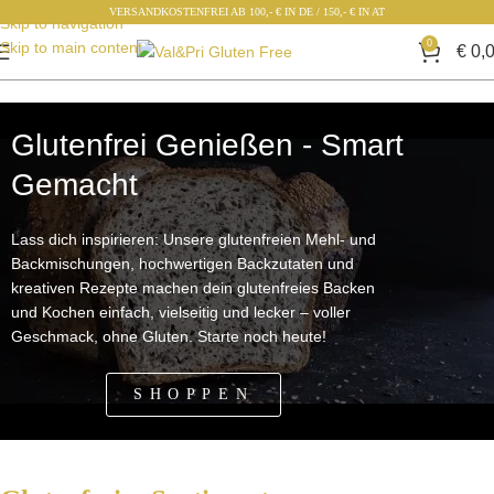
VERSANDKOSTENFREI AB 100,- € IN DE / 150,- € IN AT
Skip to navigation
0
Skip to main content
€
0,
Glutenfrei Genießen - Smart
Gemacht
Lass dich inspirieren: Unsere glutenfreien Mehl- und
Backmischungen, hochwertigen Backzutaten und
kreativen Rezepte machen dein glutenfreies Backen
und Kochen einfach, vielseitig und lecker – voller
Geschmack, ohne Gluten. Starte noch heute!
SHOPPEN