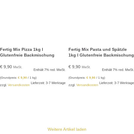
Fertig Mix Pizza 1kg l
Fertig Mix Pasta und Spätzle
Glutenfreie Backmischung
1kg l Glutenfreie Backmischung
€
9,90
€
9,90
MwSt.
MwSt.
Enthält 7% red. MwSt.
Enthält 7% red. MwSt.
(Grundpreis:
€
9,90
/ 1 kg)
(Grundpreis:
€
9,90
/ 1 kg)
Lieferzeit: 3-7 Werktage
Lieferzeit: 3-7 Werktage
zzgl.
Versandkosten
zzgl.
Versandkosten
IN DEN WARENKORB
IN DEN WARENKORB
Weitere Artikel laden