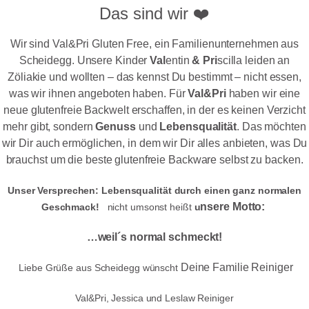
Das sind wir ❤️
Wir sind Val&Pri Gluten Free, ein Familienunternehmen aus
Scheidegg.
Unsere Kinder
Val
entin
&
Pri
scilla leiden an
Zöliakie und wollten – das kennst Du bestimmt – nicht essen,
was wir ihnen angeboten haben.
Für
Val&Pri
haben wir eine
neue glutenfreie Backwelt erschaffen, in der es keinen Verzicht
mehr gibt, sondern
Genuss
und
Lebensqualität
.
Das möchten
wir Dir auch ermöglichen, in dem wir Dir alles anbieten, was Du
brauchst um die beste glutenfreie Backware selbst zu backen.
Unser Versprechen: Lebensqualität durch einen ganz normalen
nsere Motto:
Geschmack!
nicht umsonst heißt
u
…weil´s normal schmeckt!
Deine Familie Reiniger
Liebe Grüße aus Scheidegg wünscht
Val&Pri, Jessica und Leslaw Reiniger