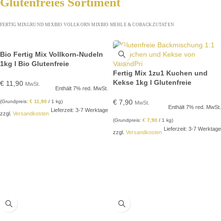
Glutenfreies Sortiment
FERTIG MIX
GRUND MIX
BIO VOLLKORN MIX
BIO MEHLE & CO
BACKZUTATEN
Bio Fertig Mix Vollkorn-Nudeln
1kg l Bio Glutenfreie
Backmischung
Fertig Mix 1zu1 Kuchen und
Kekse 1kg l Glutenfreie
€
11,90
MwSt.
Enthält 7% red. MwSt.
Backmischung
€
7,90
(Grundpreis:
€
11,90
/ 1 kg)
MwSt.
Enthält 7% red. MwSt.
Lieferzeit: 3-7 Werktage
zzgl.
Versandkosten
(Grundpreis:
€
7,90
/ 1 kg)
Lieferzeit: 3-7 Werktage
zzgl.
Versandkosten
IN DEN WARENKORB
IN DEN WARENKORB