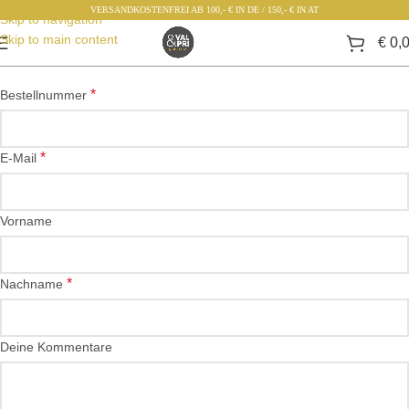
VERSANDKOSTENFREI AB 100,- € IN DE / 150,- € IN AT
Skip to navigation
Skip to main content
€
0,
*
Bestellnummer
*
E-Mail
Vorname
*
Nachname
Deine Kommentare