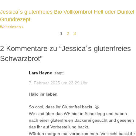
Jessica´s glutenfreies Bio Vollkornbrot Hell oder Dunkel
Grundrezept
Weiterlesen »
1
2
3
2 Kommentare zu “
Jessica´s glutenfreies
Schwarzbrot
”
Lara Heyne
sagt:
7. Februar 2025 um 23:29 Uhr
Hallo ihr lieben,
So cool, dass ihr Glutenfrei backt. 🙂
Wir sind über das WE hier in Scheidegg und haben
nach einer glutenfreien Bäckerei gesucht und gesehen
das ihr auf Vorbestellung backt.
Würden morgen mal vorbeikommen. Vielleicht backt ihr