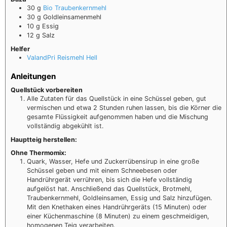
30
g
Bio Traubenkernmehl
30
g
Goldleinsamenmehl
10
g
Essig
12
g
Salz
Helfer
ValandPri Reismehl Hell
Anleitungen
Quellstück vorbereiten
Alle Zutaten für das Quellstück in eine Schüssel geben, gut
vermischen und etwa 2 Stunden ruhen lassen, bis die Körner die
gesamte Flüssigkeit aufgenommen haben und die Mischung
vollständig abgekühlt ist.
Hauptteig herstellen:
Ohne Thermomix:
Quark, Wasser, Hefe und Zuckerrübensirup in eine große
Schüssel geben und mit einem Schneebesen oder
Handrührgerät verrühren, bis sich die Hefe vollständig
aufgelöst hat. Anschließend das Quellstück, Brotmehl,
Traubenkernmehl, Goldleinsamen, Essig und Salz hinzufügen.
Mit den Knethaken eines Handrührgeräts (15 Minuten) oder
einer Küchenmaschine (8 Minuten) zu einem geschmeidigen,
homogenen Teig verarbeiten.