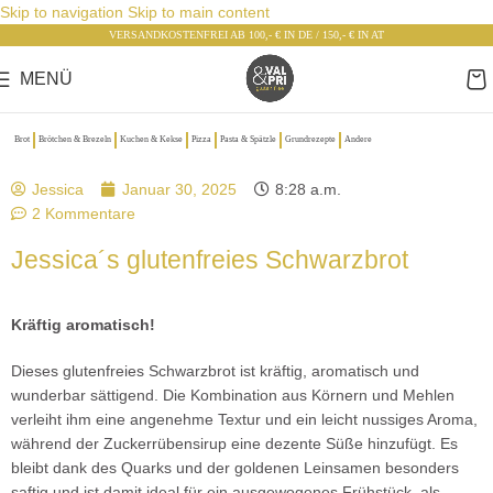
Skip to navigation
Skip to main content
VERSANDKOSTENFREI AB 100,- € IN DE / 150,- € IN AT
MENÜ
Brot
Brötchen & Brezeln
Kuchen & Kekse
Pizza
Pasta & Spätzle
Grundrezepte
Andere
Jessica
Januar 30, 2025
8:28 a.m.
2 Kommentare
Jessica´s glutenfreies Schwarzbrot
Kräftig aromatisch!
Dieses glutenfreies Schwarzbrot ist kräftig, aromatisch und
wunderbar sättigend. Die Kombination aus Körnern und Mehlen
verleiht ihm eine angenehme Textur und ein leicht nussiges Aroma,
während der Zuckerrübensirup eine dezente Süße hinzufügt. Es
bleibt dank des Quarks und der goldenen Leinsamen besonders
saftig und ist damit ideal für ein ausgewogenes Frühstück, als