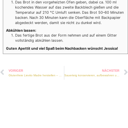
Das Brot in den vorgeheizten Ofen geben, dabei ca. 100 ml
kochendes Wasser auf das zweite Backblech gießen und die
Temperatur auf 210 °C Umluft senken. Das Brot 50–60 Minuten
backen. Nach 30 Minuten kann die Oberfläche mit Backpapier
abgedeckt werden, damit sie nicht zu dunkel wird.
Abkühlen lassen:
Das fertige Brot aus der Form nehmen und auf einem Gitter
vollständig abkühlen lassen.
Guten Apettit und viel Spaß beim Nachbacken wünscht Jessica!
VORIGER
NÄCHSTER
Glutenfreie Lievito Madre herstellen – Olga die glutenfreie Lievito Madre
Sauerteig konservieren, aufbewahren und nutzen– So bleiben Oskar und Olga lange haltbar UND wird jedes Rezept zum Sauerteigrezept