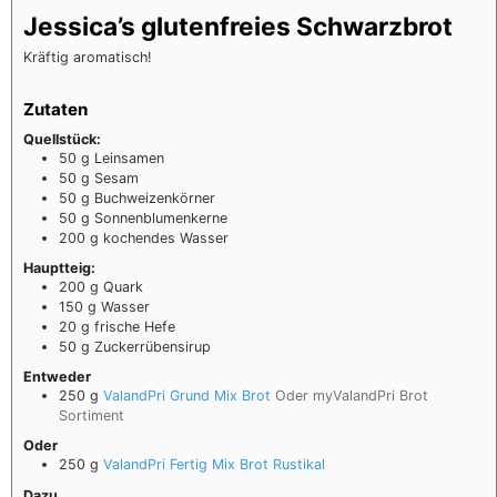
Jessica’s glutenfreies Schwarzbrot
Kräftig aromatisch!
Zutaten
Quellstück:
50
g
Leinsamen
50
g
Sesam
50
g
Buchweizenkörner
50
g
Sonnenblumenkerne
200
g
kochendes Wasser
Hauptteig:
200
g
Quark
150
g
Wasser
20
g
frische Hefe
50
g
Zuckerrübensirup
Entweder
250
g
ValandPri Grund Mix Brot
Oder myValandPri Brot
Sortiment
Oder
250
g
ValandPri Fertig Mix Brot Rustikal
Dazu