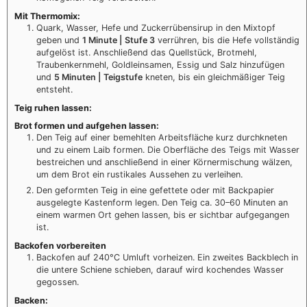
Mit Thermomix:
Quark, Wasser, Hefe und Zuckerrübensirup in den Mixtopf
geben und
1 Minute | Stufe 3
verrühren, bis die Hefe vollständig
aufgelöst ist. Anschließend das Quellstück, Brotmehl,
Traubenkernmehl, Goldleinsamen, Essig und Salz hinzufügen
und
5 Minuten | Teigstufe
kneten, bis ein gleichmäßiger Teig
entsteht.
Teig ruhen lassen:
Brot formen und aufgehen lassen:
Den Teig auf einer bemehlten Arbeitsfläche kurz durchkneten
und zu einem Laib formen. Die Oberfläche des Teigs mit Wasser
bestreichen und anschließend in einer Körnermischung wälzen,
um dem Brot ein rustikales Aussehen zu verleihen.
Den geformten Teig in eine gefettete oder mit Backpapier
ausgelegte Kastenform legen. Den Teig ca. 30–60 Minuten an
einem warmen Ort gehen lassen, bis er sichtbar aufgegangen
ist.
Backofen vorbereiten
Backofen auf 240°C Umluft vorheizen. Ein zweites Backblech in
die untere Schiene schieben, darauf wird kochendes Wasser
gegossen.
Backen: