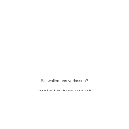
Sie wollen uns verlassen?
Danke für Ihren Besuch
Sie haben Probleme beim Kauf gehabt? Fragen zu Produkten?
Fragen zu unseren Zahlungsarten? Schreiben Sie oder rufen Sie uns
direkt an