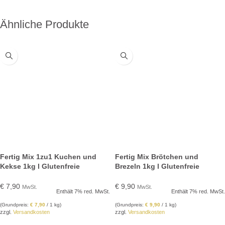
Ähnliche Produkte
Fertig Mix 1zu1 Kuchen und
Fertig Mix Brötchen und
Kekse 1kg l Glutenfreie
Brezeln 1kg l Glutenfreie
Backmischung
Backmischung
€
7,90
€
9,90
MwSt.
MwSt.
Enthält 7% red. MwSt.
Enthält 7% red. MwSt.
(Grundpreis:
€
7,90
/ 1 kg)
(Grundpreis:
€
9,90
/ 1 kg)
zzgl.
Versandkosten
zzgl.
Versandkosten