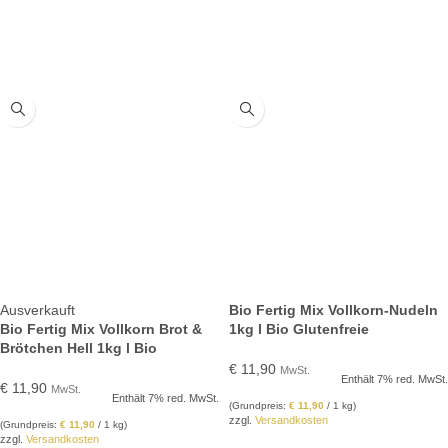
IN DEN WARENKORB
IN DEN WARENKORB
Ausverkauft
Bio Fertig Mix Vollkorn-Nudeln
Bio Fertig Mix Vollkorn Brot &
1kg l Bio Glutenfreie
Brötchen Hell 1kg l Bio
Backmischung
Glutenfreie Backmischung
€
11,90
MwSt.
Enthält 7% red. MwSt.
€
11,90
MwSt.
Enthält 7% red. MwSt.
(Grundpreis:
€
11,90
/ 1 kg)
zzgl.
Versandkosten
(Grundpreis:
€
11,90
/ 1 kg)
zzgl.
Versandkosten