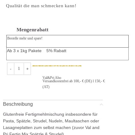
Qualität die man schmecken kann!
Mengenrabatt
Bestelle mehr und spare!
Ab 3 x 1kg Pakete 5% Rabatt
IN DEN WARENKORB
Val&Pri Abo
Versandkostenfrei ab 100,- € (DE) l 150,- €
(AT)
Beschreibung
Glutenfreie Fertigmehlmischung insbesondere für
Pasta, Spätzle, Strudel, Nudeln, Maultaschen oder
Lasagneplatten zum selbst machen (zuvor Val and
Pri Fertig Mix Spätzle & Strudel).