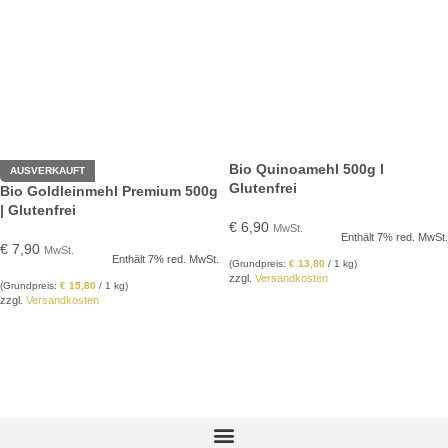
Bio Quinoamehl 500g l
AUSVERKAUFT
Glutenfrei
Bio Goldleinmehl Premium 500g
| Glutenfrei
€
6,90
MwSt.
Enthält 7% red. MwSt.
€
7,90
MwSt.
Enthält 7% red. MwSt.
(Grundpreis:
€
13,80
/ 1 kg)
zzgl.
Versandkosten
(Grundpreis:
€
15,80
/ 1 kg)
zzgl.
Versandkosten
IN DEN WARENKORB
WEITERLESEN