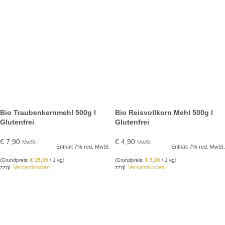
Bio Traubenkernmehl 500g l
Bio Reisvollkorn Mehl 500g l
Glutenfrei
Glutenfrei
€
7,90
€
4,90
MwSt.
MwSt.
Enthält 7% red. MwSt.
Enthält 7% red. MwSt.
(Grundpreis:
€
15,80
/ 1 kg)
(Grundpreis:
€
9,80
/ 1 kg)
zzgl.
Versandkosten
zzgl.
Versandkosten
IN DEN WARENKORB
IN DEN WARENKORB