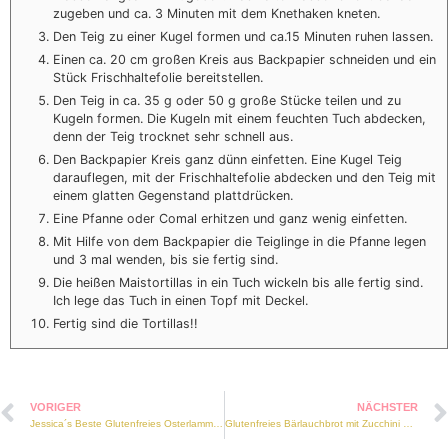
zugeben und ca. 3 Minuten mit dem Knethaken kneten.
Den Teig zu einer Kugel formen und ca.15 Minuten ruhen lassen.
Einen ca. 20 cm großen Kreis aus Backpapier schneiden und ein
Stück Frischhaltefolie bereitstellen.
Den Teig in ca. 35 g oder 50 g große Stücke teilen und zu
Kugeln formen. Die Kugeln mit einem feuchten Tuch abdecken,
denn der Teig trocknet sehr schnell aus.
Den Backpapier Kreis ganz dünn einfetten. Eine Kugel Teig
darauflegen, mit der Frischhaltefolie abdecken und den Teig mit
einem glatten Gegenstand plattdrücken.
Eine Pfanne oder Comal erhitzen und ganz wenig einfetten.
Mit Hilfe von dem Backpapier die Teiglinge in die Pfanne legen
und 3 mal wenden, bis sie fertig sind.
Die heißen Maistortillas in ein Tuch wickeln bis alle fertig sind.
Ich lege das Tuch in einen Topf mit Deckel.
Fertig sind die Tortillas!!
VORIGER
NÄCHSTER
Jessica´s Beste Glutenfreies Osterlamm (maisfrei)
Glutenfreies Bärlauchbrot mit Zucchini und Sonnenblumenkernen (maisfrei, vegan)