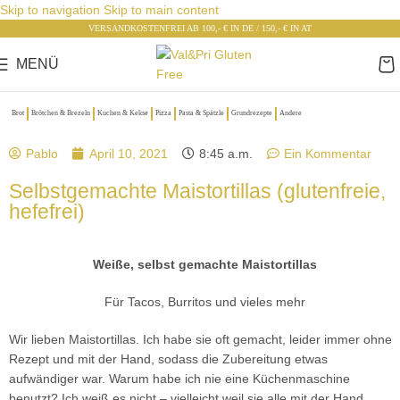
Skip to navigation
Skip to main content
VERSANDKOSTENFREI AB 100,- € IN DE / 150,- € IN AT
MENÜ
Brot
Brötchen & Brezeln
Kuchen & Kekse
Pizza
Pasta & Spätzle
Grundrezepte
Andere
Pablo
April 10, 2021
8:45 a.m.
Ein Kommentar
Selbstgemachte Maistortillas (glutenfreie,
hefefrei)
Weiße, selbst gemachte Maistortillas
Für Tacos, Burritos und vieles mehr
Wir lieben Maistortillas. Ich habe sie oft gemacht, leider immer ohne
Rezept und mit der Hand, sodass die Zubereitung etwas
aufwändiger war. Warum habe ich nie eine Küchenmaschine
benutzt? Ich weiß es nicht – vielleicht weil sie alle mit der Hand