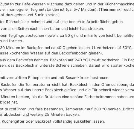
e Zutaten zur Hefe-Wasser-Mischung dazugeben und in der Küchenmaschine
s ein homogener Teig entstanden ist (ca. 5-7 Minuten). (
Thermomix
: restli
opf dazugeben und 5 min kneten.)
der Rührschüssel nehmen und auf eine bemehlte Arbeitsfläche geben.
von allen Seiten nach innen falten und leicht flachdrücken.
ben Teiglinge abstechen (jeweils ca 90 g) und mithilfe von leicht bemehlt
 rund formen.
30 Minuten im Backofen bei ca 40 C gehen lassen. (1. vorheizen auf 50°C, 
Tasse kochendes Wasser auf den Backofenboden gießen).
 aus dem Backofen nehmen. Backofen auf 240 °C Umluft vorheizen. Ein Ba
zen; das Backblech in unterste Schiene schieben, darauf wird später koc
.
 mit verquirltem Ei bepinseln und mit Sesamkörner bestreuen.
Backofen die Temperatur erreicht hat, Backblech in den Ofen schieben, d
 Wasser auf das untere Backblech gießen und die Tür schnell wieder versc
 Minuten backen, bis die Brötchen eine schöne Farbe bekommen haben und
bildet hat.
st durchführen und falls bestanden, Temperatur auf 200 °C senken, Brötc
er abdecken und weitere 25 Minuten backen.
 Kuchengitter oder Backrost vollständig auskühlen lassen.