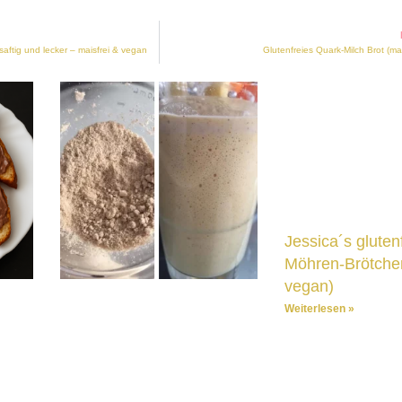
saftig und lecker – maisfrei & vegan
Glutenfreies Quark-Milch Brot (ma
Jessica´s gluten
Möhren-Brötchen
vegan)
Weiterlesen »