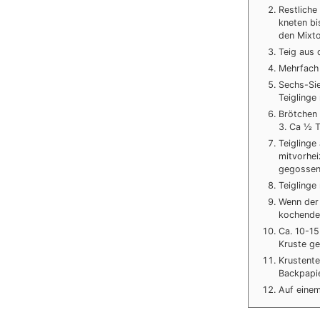
Restlich
kneten bi
den Mixt
Teig aus 
Mehrfach 
Sechs-Sie
Teiglinge
Brötchen 
3. Ca ½ 
Teiglinge
mitvorhei
gegossen
Teiglinge
Wenn der 
kochendes
Ca. 10-15
Kruste ge
Krustente
Backpapi
Auf einem