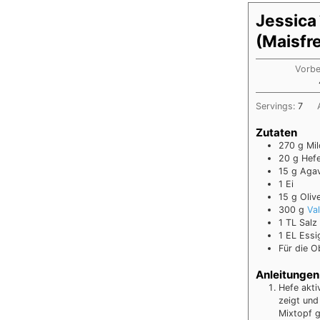
Jessica
(Maisfre
Vorbe
Servings:
7
Zutaten
270
g
Mi
20
g
Hef
15
g
Agav
1
Ei
15
g
Oliv
300
g
Va
1
TL Salz
1
EL Essi
Für die O
Anleitungen
Hefe akti
zeigt und
Mixtopf g