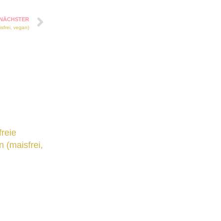
NÄCHSTER
isfrei, vegan)
freie
 (maisfrei,