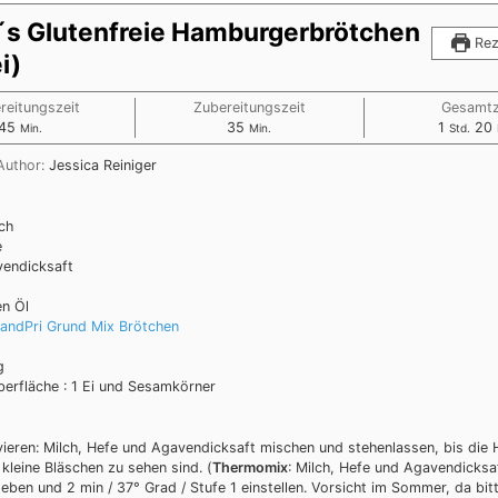
´s Glutenfreie Hamburgerbrötchen
Rez
i)
reitungszeit
Zubereitungszeit
Gesamtz
45
35
1
20
Min.
Min.
Std.
Author:
Jessica Reiniger
lch
e
endicksaft
en Öl
landPri Grund Mix Brötchen
g
berfläche : 1 Ei und Sesamkörner
vieren: Milch, Hefe und Agavendicksaft mischen und stehenlassen, bis die H
 kleine Bläschen zu sehen sind. (
Thermomix
: Milch, Hefe und Agavendicksa
eben und 2 min / 37° Grad / Stufe 1 einstellen. Vorsicht im Sommer, da bitt