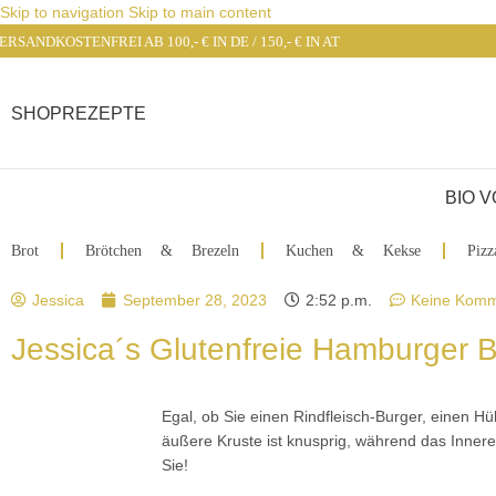
Skip to navigation
Skip to main content
ERSANDKOSTENFREI AB 100,- € IN DE / 150,- € IN AT
SHOP
REZEPTE
BIO 
Brot
Brötchen & Brezeln
Kuchen & Kekse
Pizz
Jessica
September 28, 2023
2:52 p.m.
Keine Komm
Jessica´s Glutenfreie Hamburger B
Egal, ob Sie einen Rindfleisch-Burger, einen 
äußere Kruste ist knusprig, während das Innere
Sie!