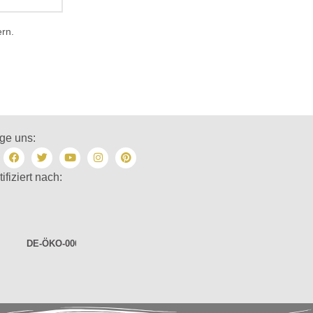
rn.
ge uns:
tifiziert nach:
DE-ÖKO-006