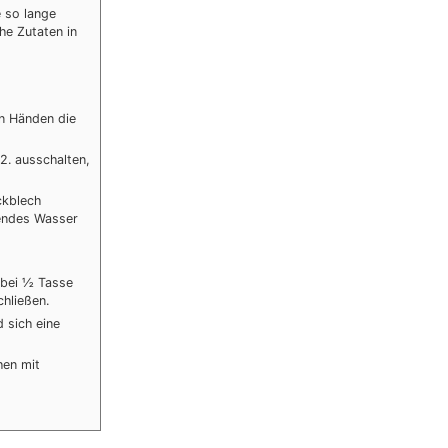
 so lange
che Zutaten in
en Händen die
2. ausschalten,
ckblech
hendes Wasser
abei ½ Tasse
hließen.
 sich eine
hen mit