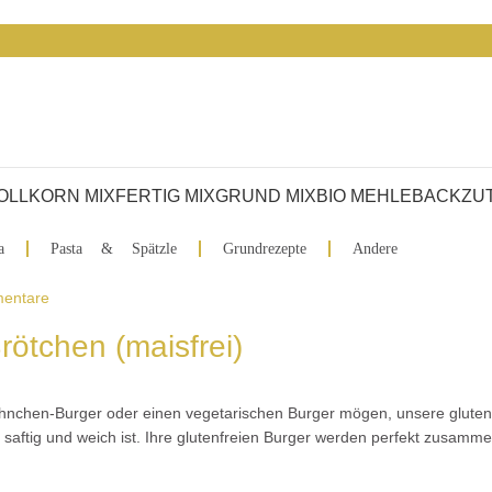
VOLLKORN MIX
FERTIG MIX
GRUND MIX
BIO MEHLE
BACKZU
a
Pasta & Spätzle
Grundrezepte
Andere
entare
rötchen (maisfrei)
Hühnchen-Burger oder einen vegetarischen Burger mögen, unsere gluten
 saftig und weich ist. Ihre glutenfreien Burger werden perfekt zusamm