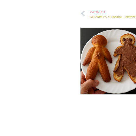
VORIGER
Glutenfreies Kürbisbrot – extrem 