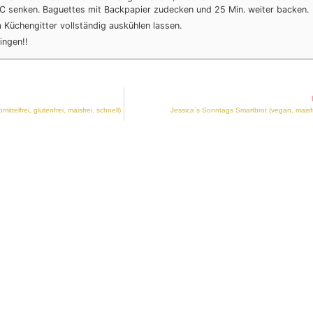
C senken. Baguettes mit Backpapier zudecken und 25 Min. weiter backen.
 Küchengitter vollständig auskühlen lassen.
ingen!!
ttelfrei, glutenfrei, maisfrei, schnell)
Jessica´s Sonntags Smartbrot (vegan, maisfr