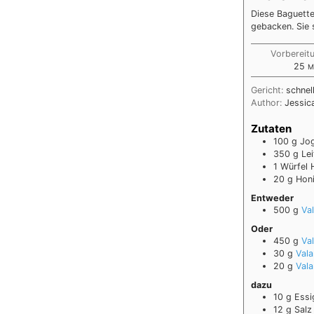
Diese Baguette
gebacken. Sie 
Vorbereit
25
M
Gericht:
schnel
Author:
Jessic
Zutaten
100
g
Jo
350
g
Le
1
Würfel 
20
g
Honi
Entweder
500
g
Va
Oder
450
g
Va
30
g
Vala
20
g
Vala
dazu
10
g
Essi
12
g
Salz