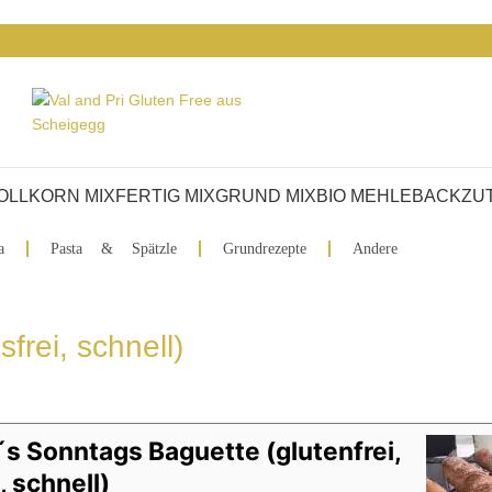
VOLLKORN MIX
FERTIG MIX
GRUND MIX
BIO MEHLE
BACKZU
a
Pasta & Spätzle
Grundrezepte
Andere
frei, schnell)
´s Sonntags Baguette (glutenfrei,
, schnell)