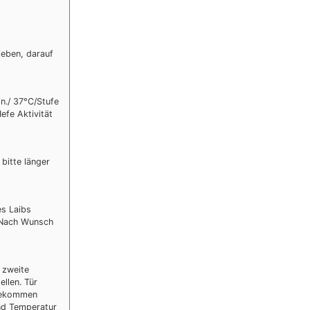
ieben, darauf
n./ 37°C/Stufe
efe Aktivität
bitte länger
es Laibs
n. Nach Wunsch
 zweite
ellen. Tür
 bekommen
nd Temperatur