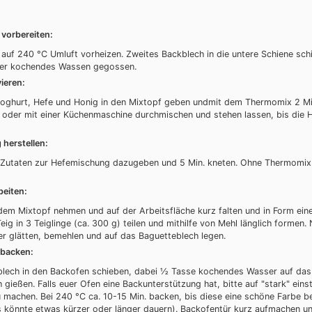
vorbereiten:
auf 240 °C Umluft vorheizen. Zweites Backblech in die untere Schiene sch
ter kochendes Wassen gegossen.
vieren:
Joghurt, Hefe und Honig in den Mixtopf geben undmit dem Thermomix 2 Mi
 oder mit einer Küchenmaschine durchmischen und stehen lassen, bis die H
 herstellen:
 Zutaten zur Hefemischung dazugeben und 5 Min. kneten. Ohne Thermomix 
beiten:
dem Mixtopf nehmen und auf der Arbeitsfläche kurz falten und in Form ein
Teig in 3 Teiglinge (ca. 300 g) teilen und mithilfe von Mehl länglich forme
r glätten, bemehlen und auf das Baguetteblech legen.
 backen:
blech in den Backofen schieben, dabei ½ Tasse kochendes Wasser auf das
 gießen. Falls euer Ofen eine Backunterstützung hat, bitte auf "stark" einst
u machen. Bei 240 °C ca. 10-15 Min. backen, bis diese eine schöne Farbe
 könnte etwas kürzer oder länger dauern). Backofentür kurz aufmachen u