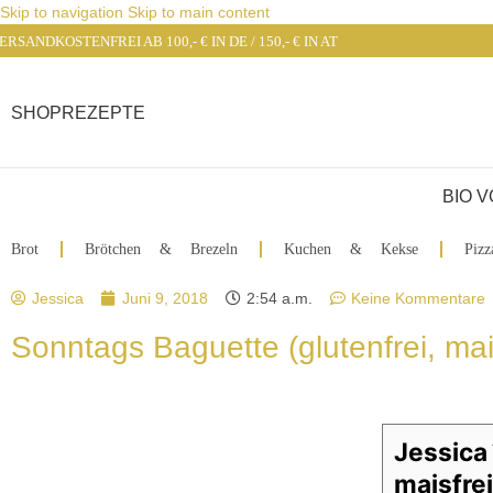
Skip to navigation
Skip to main content
ERSANDKOSTENFREI AB 100,- € IN DE / 150,- € IN AT
SHOP
REZEPTE
BIO 
Brot
Brötchen & Brezeln
Kuchen & Kekse
Pizz
Jessica
Juni 9, 2018
2:54 a.m.
Keine Kommentare
Sonntags Baguette (glutenfrei, mais
Jessica
maisfrei