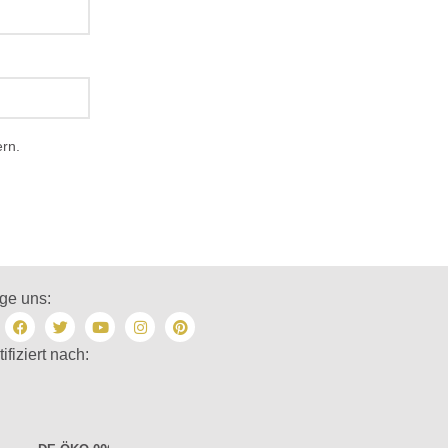
rn.
ge uns:
tifiziert nach: