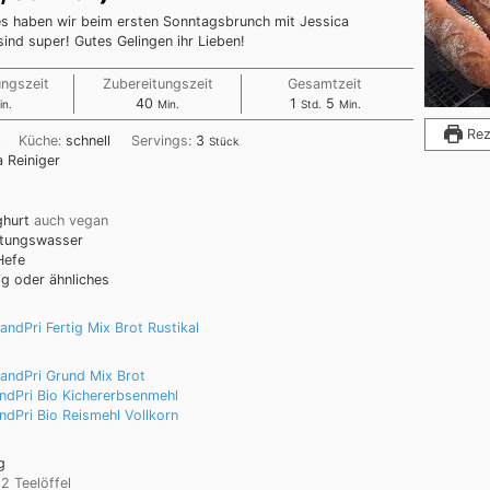
s haben wir beim ersten Sonntagsbrunch mit Jessica
sind super! Gutes Gelingen ihr Lieben!
ungszeit
Zubereitungszeit
Gesamtzeit
40
1
5
in.
Min.
Std.
Min.
Rez
l
Küche:
schnell
Servings:
3
Stück
a Reiniger
ghurt
auch vegan
itungswasser
Hefe
g oder ähnliches
landPri Fertig Mix Brot Rustikal
landPri Grund Mix Brot
ndPri Bio Kichererbsenmehl
ndPri Bio Reismehl Vollkorn
g
2 Teelöffel