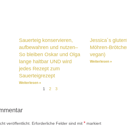
Sauerteig konservieren,
Jessica´s gluten
aufbewahren und nutzen–
Möhren-Brötchen
So bleiben Oskar und Olga
vegan)
lange haltbar UND wird
Weiterlesen »
jedes Rezept zum
Sauerteigrezept
Weiterlesen »
1
2
3
ommentar
*
ht veröffentlicht.
Erforderliche Felder sind mit
markiert