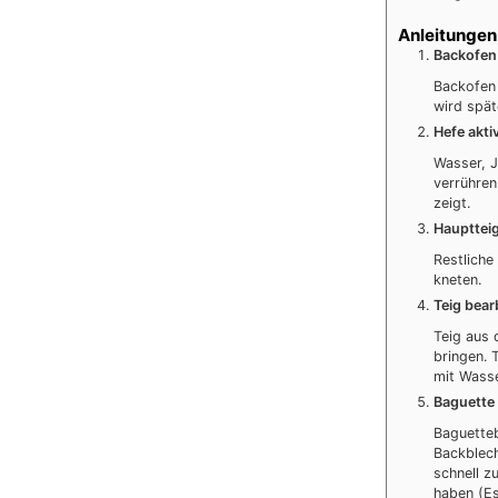
Anleitungen
Backofen 
Backofen 
wird spä
Hefe akti
Wasser, 
verrühren
zeigt.
Hauptteig
Restliche
kneten.
Teig bear
Teig aus 
bringen. 
mit Wasse
Baguette
Baguette
Backblech
schnell z
haben (Es