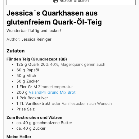
Rezept drucken
Jessica´s Quarkhasen aus
glutenfreiem Quark-Öl-Teig
Wunderbar fluffig und lecker!
Author:
Jessica Reiniger
Zutaten
Für den Teig (Grundrezept süß)
125
g
Quark 20%
40%, Magerquark gehen auch
60
g
Rapsöl
50
g
Milch
50
g
Zucker
1
Eier Gr M
Zimmertemperatur
200
g
ValandPri Grund Mix Brot
1
Pck
Backpulver
1 TL
Vanilleextrakt
oder Vanillezucker nach Wunsch
Prise
Salz
Zum Bestreichen und Wälzen
ca. 40
g
geschmolzene Butter
ca. 40
g
Zucker
Meine Helfer