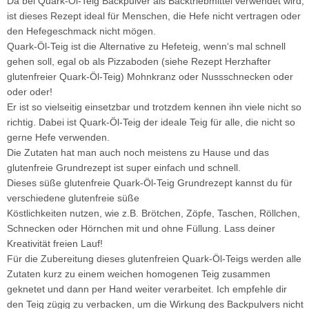
Da bei Quark-Öl-Teig Backpulver als Backtriebmittel verwendet wird,
ist dieses Rezept ideal für Menschen, die Hefe nicht vertragen oder
den Hefegeschmack nicht mögen.
Quark-Öl-Teig ist die Alternative zu Hefeteig, wenn‘s mal schnell
gehen soll, egal ob als Pizzaboden (siehe Rezept Herzhafter
glutenfreier Quark-Öl-Teig) Mohnkranz oder Nussschnecken oder
oder oder!
Er ist so vielseitig einsetzbar und trotzdem kennen ihn viele nicht so
richtig. Dabei ist Quark-Öl-Teig der ideale Teig für alle, die nicht so
gerne Hefe verwenden.
Die Zutaten hat man auch noch meistens zu Hause und das
glutenfreie Grundrezept ist super einfach und schnell.
Dieses süße glutenfreie Quark-Öl-Teig Grundrezept kannst du für
verschiedene glutenfreie süße
Köstlichkeiten nutzen, wie z.B. Brötchen, Zöpfe, Taschen, Röllchen,
Schnecken oder Hörnchen mit und ohne Füllung. Lass deiner
Kreativität freien Lauf!
Für die Zubereitung dieses glutenfreien Quark-Öl-Teigs werden alle
Zutaten kurz zu einem weichen homogenen Teig zusammen
geknetet und dann per Hand weiter verarbeitet. Ich empfehle dir
den Teig zügig zu verbacken, um die Wirkung des Backpulvers nicht