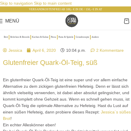
Skip to navigation
Skip to main content
VERSANDKOSTENFREI AB 100,- € IN DE / 150,- € IN AT
MENÜ
Brot
Brötchen & Brezeln
Kuchen & Kekse
Pizza
Pasta & Spätzle
Grundrezepte
Andere
Jessica
April 6, 2020
10:04 p.m.
2 Kommentare
Glutenfreier Quark-Öl-Teig, süß
Ein glutenfreier Quark-Öl-Teig ist eine super und vor allem einfache
Alternative zu dem zickigen glutenfreien Hefeteig. Denn er lässt sich
ähnlich vielseitig verwenden, ist dabei aber absolut gelingsicher, und
kommt komplett ohne Gehzeit aus. Wenn es schnell gehen muss, ist
Quark-Öl-Teig die optimale Alternative zu Hefeteig. Hast du Lust auf
einen süßen Hefeteig, dann probiere dieses Rezept:
Jessica´s süßes
Brot
!
Ein echter Alleskönner eben!