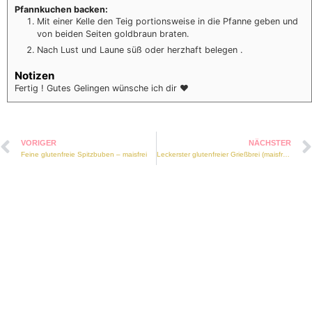
Pfannkuchen backen:
Mit einer Kelle den Teig portionsweise in die Pfanne geben und
von beiden Seiten goldbraun braten.
Nach Lust und Laune süß oder herzhaft belegen .
Notizen
Fertig ! Gutes Gelingen wünsche ich dir ❤️
VORIGER
NÄCHSTER
Feine glutenfreie Spitzbuben – maisfrei
Leckerster glutenfreier Grießbrei (maisfrei, vegan)