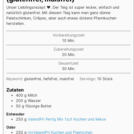
Unser Lieblingsrezept ❤️. Der Teig ist super lecker, einfach und
natürlich glutenfrei. Mit diesem Teig kann man ganz dünne
Palatschinken, Crêpes, aber auch etwas dickere Pfannkuchen
herstellen.
Vorbereitungszeit
10
Min.
Zubereitungszeit
20
Min.
Gesamtzeit
30
Min.
Keyword:
glutenfrei, hefefrei, maisfrei
Servings:
10
Stück
Zutaten
400
g
Milch
200
g
Wasser
50
g
flüssige Butter
Entweder
250
g
ValandPri Fertig Mix 1zu1 Kuchen und Kekse
Oder
250
g
myValandPri Kuchen und Plaetzchen