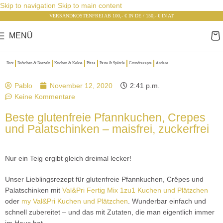
Skip to navigation
Skip to main content
VERSANDKOSTENFREI AB 100,- € IN DE / 150,- € IN AT
MENÜ
Brot
Brötchen & Brezeln
Kuchen & Kekse
Pizza
Pasta & Spätzle
Grundrezepte
Andere
Pablo
November 12, 2020
2:41 p.m.
Keine Kommentare
Beste glutenfreie Pfannkuchen, Crepes
und Palatschinken – maisfrei, zuckerfrei
Nur ein Teig ergibt gleich dreimal lecker!
Unser Lieblingsrezept für glutenfreie Pfannkuchen, Crêpes und
Palatschinken mit
Val&Pri Fertig Mix 1zu1 Kuchen und Plätzchen
oder
my Val&Pri Kuchen und Plätzchen
. Wunderbar einfach und
schnell zubereitet – und das mit Zutaten, die man eigentlich immer