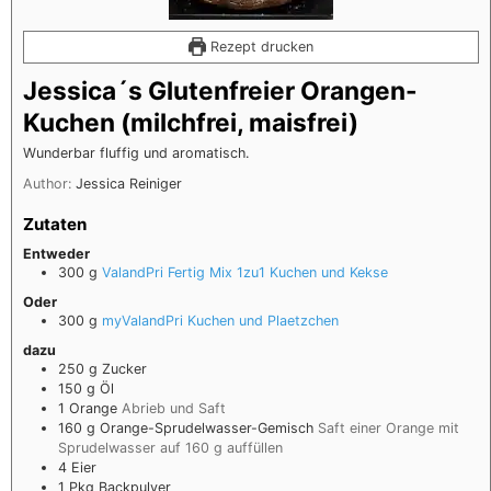
Rezept drucken
Jessica´s Glutenfreier Orangen-
Kuchen (milchfrei, maisfrei)
Wunderbar fluffig und aromatisch.
Author:
Jessica Reiniger
Zutaten
Entweder
300
g
ValandPri Fertig Mix 1zu1 Kuchen und Kekse
Oder
300
g
myValandPri Kuchen und Plaetzchen
dazu
250
g
Zucker
150
g
Öl
1
Orange
Abrieb und Saft
160
g
Orange-Sprudelwasser-Gemisch
Saft einer Orange mit
Sprudelwasser auf 160 g auffüllen
4
Eier
1
Pkg
Backpulver