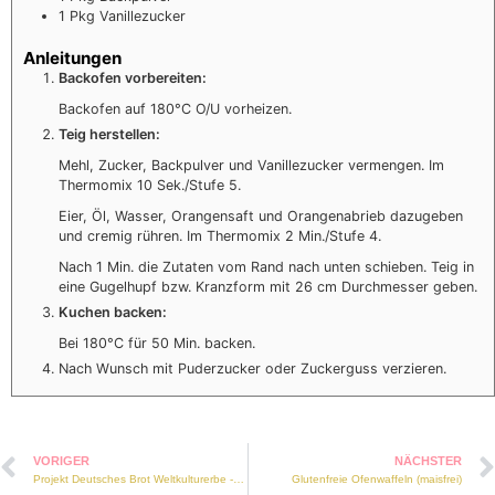
1
Pkg
Vanillezucker
Anleitungen
Backofen vorbereiten:
Backofen auf 180°C O/U vorheizen.
Teig herstellen:
Mehl, Zucker, Backpulver und Vanillezucker vermengen. Im
Thermomix 10 Sek./Stufe 5.
Eier, Öl, Wasser, Orangensaft und Orangenabrieb dazugeben
und cremig rühren. Im Thermomix 2 Min./Stufe 4.
Nach 1 Min. die Zutaten vom Rand nach unten schieben. Teig in
eine Gugelhupf bzw. Kranzform mit 26 cm Durchmesser geben.
Kuchen backen:
Bei 180°C für 50 Min. backen.
Nach Wunsch mit Puderzucker oder Zuckerguss verzieren.
VORIGER
NÄCHSTER
Projekt Deutsches Brot Weltkulturerbe -Teil 1
Glutenfreie Ofenwaffeln (maisfrei)