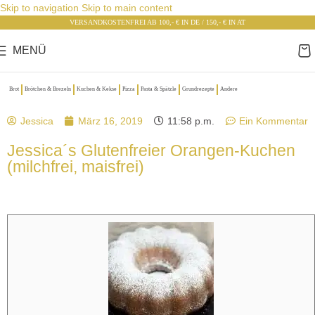
Skip to navigation
Skip to main content
VERSANDKOSTENFREI AB 100,- € IN DE / 150,- € IN AT
MENÜ
Brot
Brötchen & Brezeln
Kuchen & Kekse
Pizza
Pasta & Spätzle
Grundrezepte
Andere
Jessica
März 16, 2019
11:58 p.m.
Ein Kommentar
Jessica´s Glutenfreier Orangen-Kuchen
(milchfrei, maisfrei)