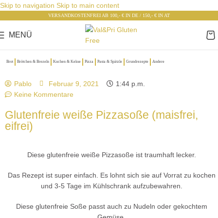
Skip to navigation
Skip to main content
VERSANDKOSTENFREI AB 100,- € IN DE / 150,- € IN AT
MENÜ
Brot
Brötchen & Brezeln
Kuchen & Kekse
Pizza
Pasta & Spätzle
Grundrezepte
Andere
Pablo
Februar 9, 2021
1:44 p.m.
Keine Kommentare
Glutenfreie weiße Pizzasoße (maisfrei,
eifrei)
Diese glutenfreie weiße Pizzasoße ist traumhaft lecker.
Das Rezept ist super einfach. Es lohnt sich sie auf Vorrat zu kochen
und 3-5 Tage im Kühlschrank aufzubewahren.
Diese glutenfreie Soße passt auch zu Nudeln oder gekochtem
Gemüse.