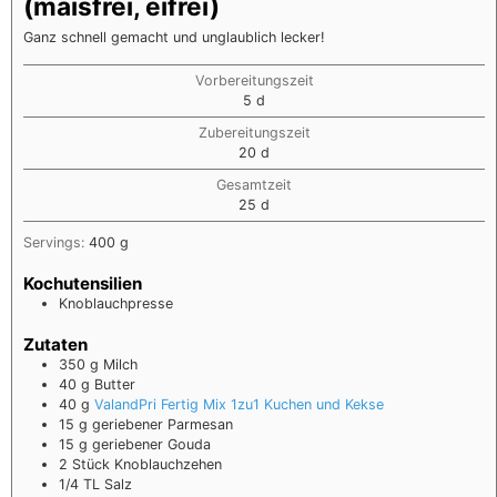
(maisfrei, eifrei)
Ganz schnell gemacht und unglaublich lecker!
Vorbereitungszeit
5
d
Zubereitungszeit
20
d
Gesamtzeit
25
d
Servings:
400
g
Kochutensilien
Knoblauchpresse
Zutaten
350
g
Milch
40
g
Butter
40
g
ValandPri Fertig Mix 1zu1 Kuchen und Kekse
15
g
geriebener Parmesan
15
g
geriebener Gouda
2
Stück Knoblauchzehen
1/4
TL Salz