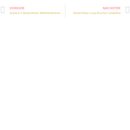
VORIGER
NÄCHSTER
Jessica´s Glutenfreies Weltmeisterbrot (maisfrei, vegan)
Glutenfreier Lava-Kuchen (maisfrei)