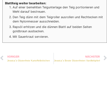
Blattlteig weiter bearbeiten:
Auf einer bemehlten Teigunterlage den Teig portionieren und
Mehl darauf bestreuen.
Den Teig dünn mit dem Teigroller ausrollen und Rechtecken mit
dem Nylonmesser ausschneiden.
Rapsöl erhitzen und die dünnen Blattl auf beiden Seiten
goldbraun ausbacken.
Mit Sauerkraut servieren.
VORIGER
NÄCHSTER
Jessica´s Glutenfreie Kartoffelbrötchen
Jessica´s Beste Glutenfreien Vanillekipferl