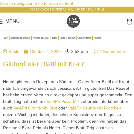
Skip to navigation
Skip to main content
VERSANDKOSTENFREI AB 100,- € IN DE / 150,- € IN AT
MENÜ
Brot
Brötchen & Brezeln
Kuchen & Kekse
Pizza
Pasta & Spätzle
Grundrezepte
Andere
Pablo
Oktober 4, 2020
2:52 p.m.
2 Kommentare
Glutenfreier Blattl mit Kraut
Heute gibt es ein Rezept aus Südtirol – Glutenfreier Blattl mit Kraut –
natürlich umgewandelt nach Jessica´s Art in glutenfrei! Das Rezept
hat beim ersten Versuch direkt geklappt und super geschmeckt. Den
Blattl Teig habe ich mit
Val&Pri Pizza-Mix
zubereitet, ihr könnt aber
auch
Val&Pri Grund-Mix Brot
oder
Val&Pri Grund-Mix Brötchen
nutzen. Wichtig ist dabei, die richtige Konsistenz des Teiges zu
schaffen, dass ist bei uns aber kein Problem, denn wir haben das
Reismehl Extra Fein als Helfer. Dieser Blattl Teig lässt sich