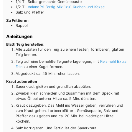
1/4
TL
Selbstgemachte Gemüsepaste
1/2
TL
ValandPri Fertig Mix 1zu1 Kuchen und Kekse
Salz und Pfeffer
Zu Frittieren
Rapsöl
Anleitungen
Blattl Teig herstellen:
Alle Zutaten für den Teig zu einem festen, formbaren, glatten
Teig kneten.
Teig auf eine bemehlte Teigunterlage legen, mit
Reismehl Extra
Fein
zu einer Kugel formen.
Abgedeckt ca. 45 Min. ruhen lassen.
Kraut zubereiten
Sauerkraut gießen und grundlich abspülen.
Zwiebel klein schneiden und zusammen mit dem Speck mit
etwas Öl bei unterer Hitze ca. 5 Min. dünsten.
Kraut dazugeben. Das Mehl ins Wasser geben, verrühren und
zum Kraut geben. Lorbeerblätter , Gemüsepaste, Salz und
Pfeffer dazu geben und ca. 20 Min. bei niederiger Hitze
köcheln.
Salz korrigieren. Und Fertig ist der Sauerkraut.