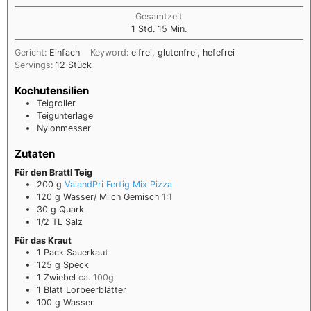
Gesamtzeit
1
Std.
15
Min.
Gericht:
Einfach
Keyword:
eifrei, glutenfrei, hefefrei
Servings:
12
Stück
Kochutensilien
Teigroller
Teigunterlage
Nylonmesser
Zutaten
Für den Brattl Teig
200
g
ValandPri Fertig Mix Pizza
120
g
Wasser/ Milch Gemisch
1:1
30
g
Quark
1/2
TL
Salz
Für das Kraut
1
Pack
Sauerkaut
125
g
Speck
1
Zwiebel
ca. 100g
1
Blatt Lorbeerblätter
100
g
Wasser