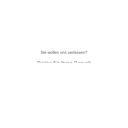
Sie wollen uns verlassen?
Danke für Ihren Besuch
Sie haben Probleme beim Kauf gehabt? Fragen zu Produkten?
Fragen zu unseren Zahlungsarten? Schreiben Sie oder rufen Sie uns
direkt an
Direkt anrufen
via WhatsApp