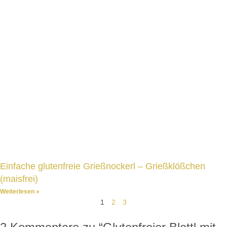
Einfache glutenfreie Grießnockerl – Grießklößchen
(maisfrei)
Weiterlesen »
1
2
3