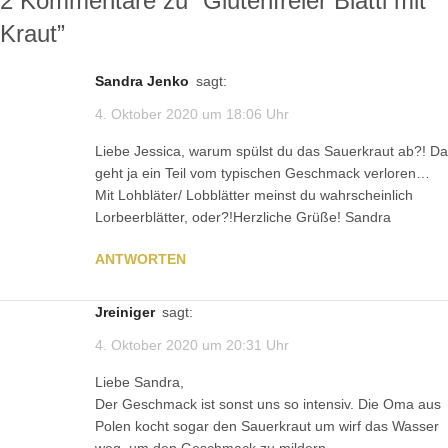
2 Kommentare zu “
Glutenfreier Blattl mit
Kraut
”
Sandra Jenko
sagt:
4. Oktober 2020 um 18:06 Uhr
Liebe Jessica, warum spülst du das Sauerkraut ab?! Da
geht ja ein Teil vom typischen Geschmack verloren…
Mit Lohbläter/ Lobblätter meinst du wahrscheinlich
Lorbeerblätter, oder?!Herzliche Grüße! Sandra
ANTWORTEN
jreiniger
sagt:
4. Oktober 2020 um 20:31 Uhr
Liebe Sandra,
Der Geschmack ist sonst uns so intensiv. Die Oma aus
Polen kocht sogar den Sauerkraut um wirf das Wasser